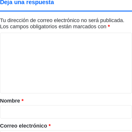
Deja una respuesta
Tu dirección de correo electrónico no será publicada.
Los campos obligatorios están marcados con
*
C
o
m
e
n
t
a
r
Nombre
*
i
o
*
Correo electrónico
*