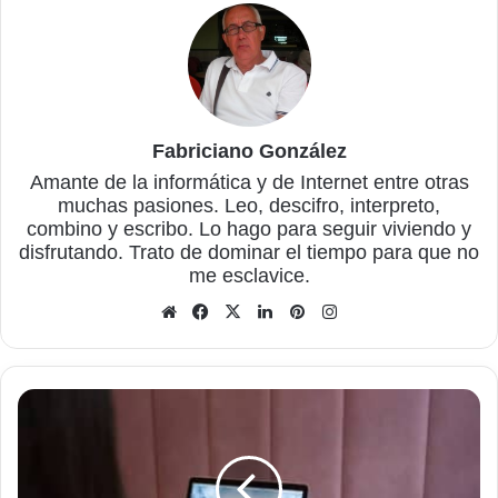
Fabriciano González
Amante de la informática y de Internet entre otras
muchas pasiones. Leo, descifro, interpreto,
combino y escribo. Lo hago para seguir viviendo y
disfrutando. Trato de dominar el tiempo para que no
me esclavice.
Sitio
Facebook
X
LinkedIn
Pinterest
Instagram
web
Plugin
para
proteger
el
contenido