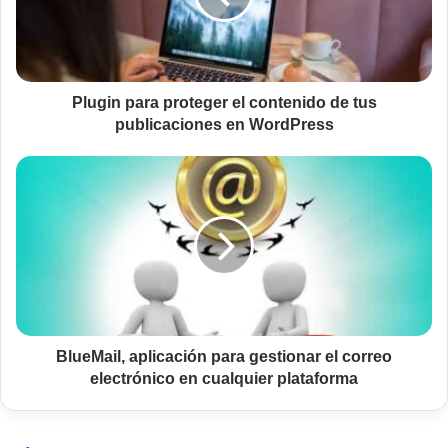
de
tus
publicaciones
en
WordPress
Plugin para proteger el contenido de tus
publicaciones en WordPress
BlueMail,
aplicación
para
gestionar
el
correo
electrónico
en
cualquier
plataforma
BlueMail, aplicación para gestionar el correo
electrónico en cualquier plataforma