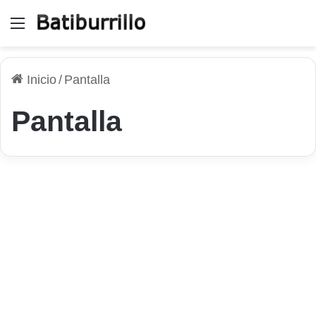
Menú
Inicio
/
Pantalla
Pantalla
Productividad
Efectuar capturas de pantalla
con un solo clic utilizando
Monosnap
2 de agosto de 2026