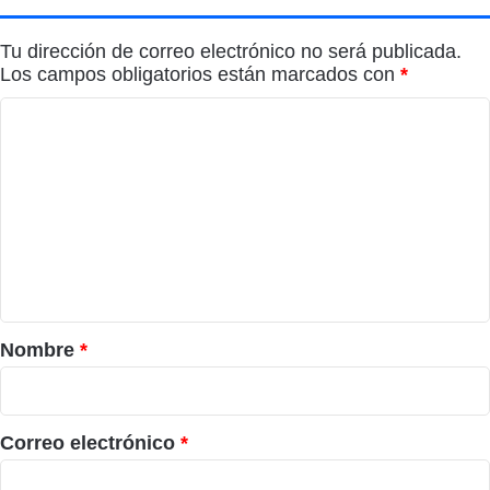
Tu dirección de correo electrónico no será publicada.
Los campos obligatorios están marcados con
*
C
o
m
e
n
t
a
r
Nombre
*
i
o
*
Correo electrónico
*