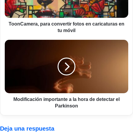
en
tu
móvil
ToonCamera, para convertir fotos en caricaturas en
tu móvil
Modificación
importante
a
la
hora
de
detectar
el
Parkinson
Modificación importante a la hora de detectar el
Parkinson
Deja una respuesta