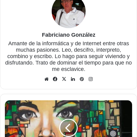
Fabriciano González
Amante de la informática y de Internet entre otras
muchas pasiones. Leo, descifro, interpreto,
combino y escribo. Lo hago para seguir viviendo y
disfrutando. Trato de dominar el tiempo para que no
me esclavice.
Sitio
Facebook
X
LinkedIn
Pinterest
Instagram
web
ToonCamera,
para
convertir
fotos
en
caricaturas