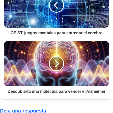
para
entrenar
el
cerebro
GEIST, juegos mentales para entrenar el cerebro
Descubierta
una
molécula
para
vencer
el
Alzheimer
Descubierta una molécula para vencer el Alzheimer
Deja una respuesta