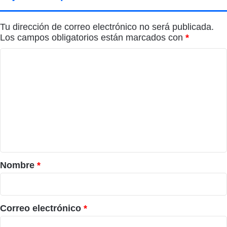
Tu dirección de correo electrónico no será publicada.
Los campos obligatorios están marcados con
*
C
o
m
e
n
t
a
r
Nombre
*
i
o
*
Correo electrónico
*