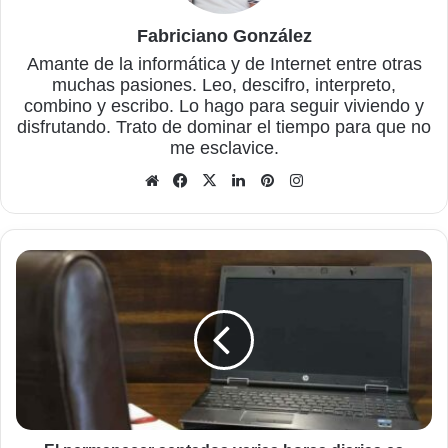
Fabriciano González
Amante de la informática y de Internet entre otras
muchas pasiones. Leo, descifro, interpreto,
combino y escribo. Lo hago para seguir viviendo y
disfrutando. Trato de dominar el tiempo para que no
me esclavice.
Sitio
Facebook
X
LinkedIn
Pinterest
Instagram
web
El
permanecer
sentados
varias
horas
diarias
es
malo
para
la