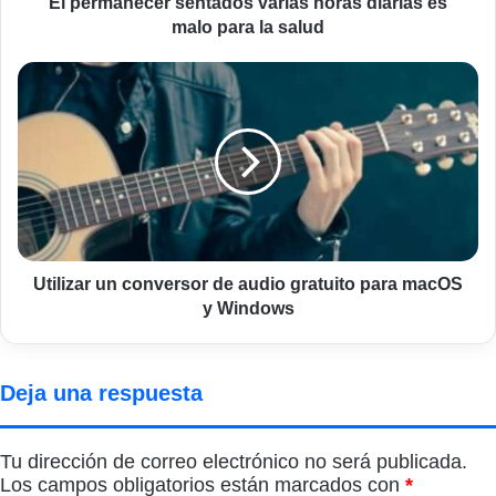
El permanecer sentados varias horas diarias es
salud
malo para la salud
Utilizar
un
conversor
de
audio
gratuito
para
macOS
y
Windows
Utilizar un conversor de audio gratuito para macOS
y Windows
Deja una respuesta
Tu dirección de correo electrónico no será publicada.
Los campos obligatorios están marcados con
*