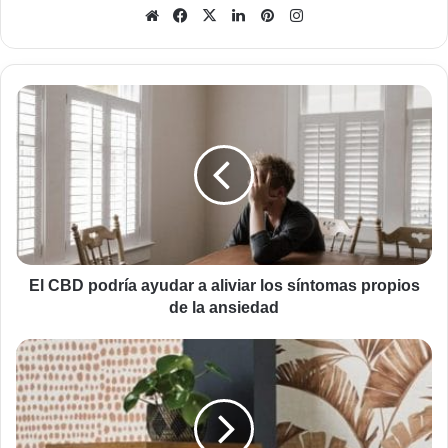
Sitio
Facebook
X
LinkedIn
Pinterest
Instagram
web
El
CBD
podría
ayudar
a
aliviar
los
síntomas
propios
de
El CBD podría ayudar a aliviar los síntomas propios
la
de la ansiedad
ansiedad
Cómo
conseguir
papel
pintado
de