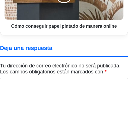
manera
online
Cómo conseguir papel pintado de manera online
Deja una respuesta
Tu dirección de correo electrónico no será publicada.
Los campos obligatorios están marcados con
*
C
o
m
e
n
t