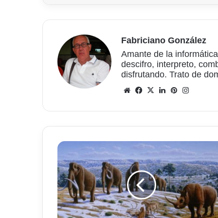
Fabriciano González
Amante de la informática
descifro, interpreto, com
disfrutando. Trato de do
Sitio
Facebook
X
LinkedIn
Pinterest
Instagr
web
Los
mamuts
tenían
anticongelante