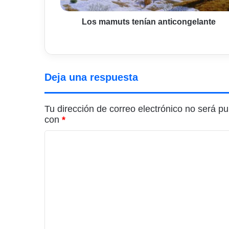
Los mamuts tenían anticongelante
Deja una respuesta
Tu dirección de correo electrónico no será pu
con
*
C
o
m
e
n
t