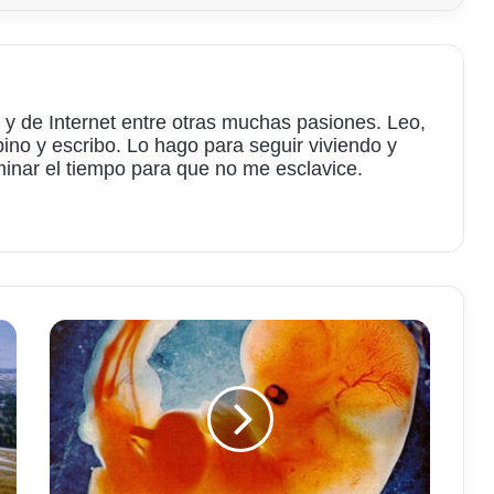
 y de Internet entre otras muchas pasiones. Leo,
bino y escribo. Lo hago para seguir viviendo y
minar el tiempo para que no me esclavice.
am
Clara
de
huevo
para
reparar
la
bolsa
amniótica