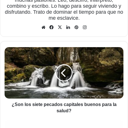
combino y escribo. Lo hago para seguir viviendo y
disfrutando. Trato de dominar el tiempo para que no
me esclavice.
Sitio
Facebook
X
LinkedIn
Pinterest
Instagram
web
¿Son
los
siete
pecados
capitales
buenos
para
la
salud?
¿Son los siete pecados capitales buenos para la
salud?
Blanca