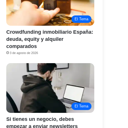
El Tema
Crowdfunding inmobiliario España:
deuda, equity y alquiler
comparados
3 de agosto de 2026
El Tema
Si tienes un negocio, debes
empezar a enviar newsletters