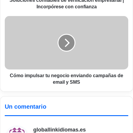
Soluciones confiables de verificación empresarial |
Incorpórese con confianza
Cómo
impulsar
tu
negocio
enviando
campañas
de
email
y
SMS
Cómo impulsar tu negocio enviando campañas de
email y SMS
Un comentario
globallinkidiomas.es
d