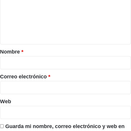
m
e
n
t
a
r
Nombre
*
i
o
*
Correo electrónico
*
Web
Guarda mi nombre, correo electrónico y web en