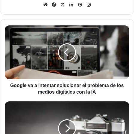
Sitio
Facebook
X
LinkedIn
Pinterest
Instagram
web
Google
va
a
intentar
solucionar
el
problema
de
los
medios
Google va a intentar solucionar el problema de los
digitales
medios digitales con la IA
con
la
Conseguir
IA
fotos
fantásticas
de
manera