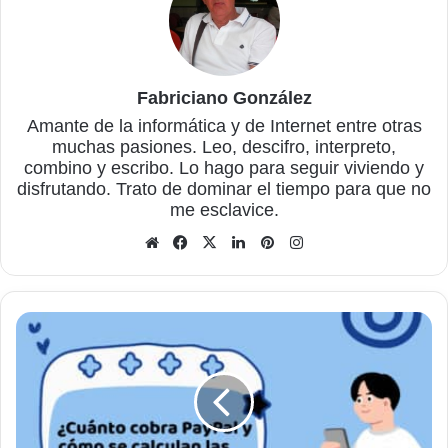
Fabriciano González
Amante de la informática y de Internet entre otras
muchas pasiones. Leo, descifro, interpreto,
combino y escribo. Lo hago para seguir viviendo y
disfrutando. Trato de dominar el tiempo para que no
me esclavice.
Sitio
Facebook
X
LinkedIn
Pinterest
Instagram
web
¿Cuánto
cobra
PayPal
y
cómo
se
calculan