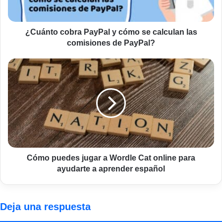
las
comisiones
de
¿Cuánto cobra PayPal y cómo se calculan las
PayPal?
comisiones de PayPal?
Cómo
puedes
jugar
a
Wordle
Cat
online
para
ayudarte
a
Cómo puedes jugar a Wordle Cat online para
aprender
ayudarte a aprender español
español
Deja una respuesta