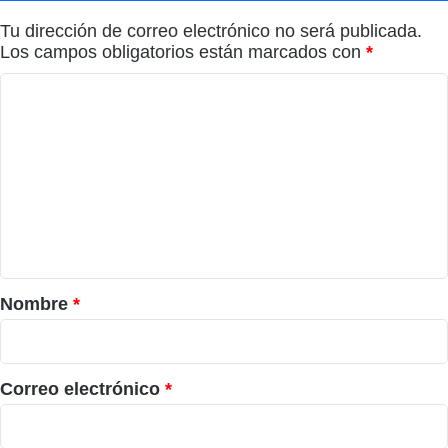
Tu dirección de correo electrónico no será publicada.
Los campos obligatorios están marcados con
*
C
o
m
e
n
t
a
r
Nombre
*
i
o
*
Correo electrónico
*