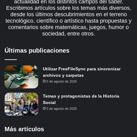
actualidad en los distintos campos del saber.
Escribimos artículos sobre los temas más diversos,
desde los últimos descubrimientos en el terreno
tecnológico, científico o artístico hasta propuestas y
comentarios sobre matemáticas, juegos, humor o
sociedad, entre otros.
Últimas publicaciones
Utilizar FreeFileSync para sincronizar
archivos y carpetas
5 de agosto de 2026
Temas y protagonistas de la Historia
Social
5 de agosto de 2026
Más artículos