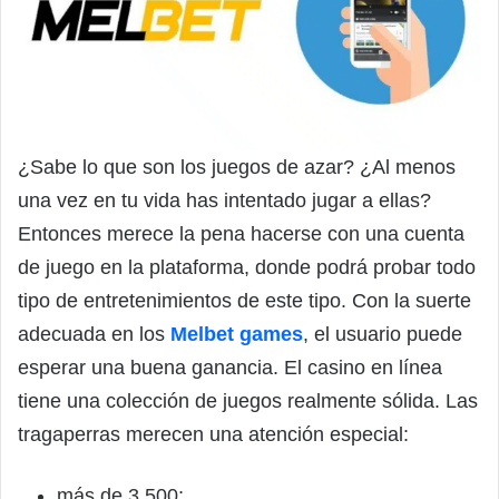
¿Sabe lo que son los juegos de azar? ¿Al menos
una vez en tu vida has intentado jugar a ellas?
Entonces merece la pena hacerse con una cuenta
de juego en la plataforma, donde podrá probar todo
tipo de entretenimientos de este tipo. Con la suerte
adecuada en los
Melbet games
, el usuario puede
esperar una buena ganancia. El casino en línea
tiene una colección de juegos realmente sólida. Las
tragaperras merecen una atención especial:
más de 3,500;