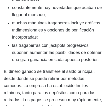
constantemente hay novedades que acaban de
llegar al mercado;
muchas máquinas tragaperras incluye gráficos
tridimensionales y opciones de bonificación
incorporadas;
las tragaperras con jackpots progresivos
suponen aumentar las posibilidades de obtener
una gran ganancia en cada apuesta posterior.
El dinero ganado se transfiere al saldo principal,
desde donde se puede retirar por métodos
cómodos. La empresa ha establecido límites
mínimos, tanto para los depósitos como para las
retiradas. Los pagos se procesan muy rápidamente,