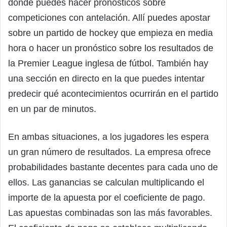
donde puedes hacer pronósticos sobre
competiciones con antelación. Allí puedes apostar
sobre un partido de hockey que empieza en media
hora o hacer un pronóstico sobre los resultados de
la Premier League inglesa de fútbol. También hay
una sección en directo en la que puedes intentar
predecir qué acontecimientos ocurrirán en el partido
en un par de minutos.
En ambas situaciones, a los jugadores les espera
un gran número de resultados. La empresa ofrece
probabilidades bastante decentes para cada uno de
ellos. Las ganancias se calculan multiplicando el
importe de la apuesta por el coeficiente de pago.
Las apuestas combinadas son las más favorables.