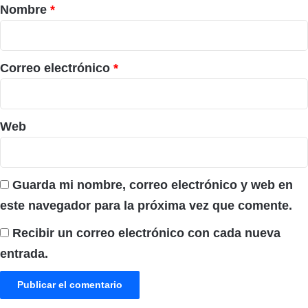
r
Nombre
*
i
o
*
Correo electrónico
*
Web
Guarda mi nombre, correo electrónico y web en
este navegador para la próxima vez que comente.
Recibir un correo electrónico con cada nueva
entrada.