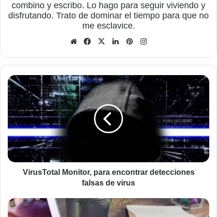
combino y escribo. Lo hago para seguir viviendo y
disfrutando. Trato de dominar el tiempo para que no
me esclavice.
Sitio
Facebook
X
LinkedIn
Pinterest
Instagram
web
VirusTotal
Monitor,
para
encontrar
detecciones
falsas
de
virus
VirusTotal Monitor, para encontrar detecciones
falsas de virus
La
forma