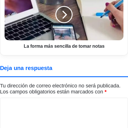
más
sencilla
de
tomar
notas
La forma más sencilla de tomar notas
Deja una respuesta
Tu dirección de correo electrónico no será publicada.
Los campos obligatorios están marcados con
*
C
o
m
e