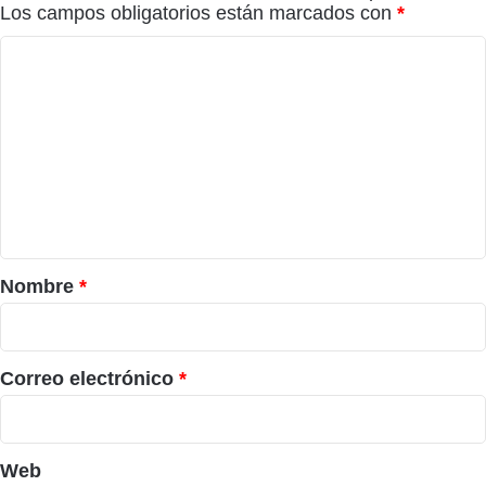
Los campos obligatorios están marcados con
*
C
o
m
e
n
t
a
r
Nombre
*
i
o
*
Correo electrónico
*
Web