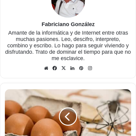
Fabriciano González
Amante de la informática y de Internet entre otras
muchas pasiones. Leo, descifro, interpreto,
combino y escribo. Lo hago para seguir viviendo y
disfrutando. Trato de dominar el tiempo para que no
me esclavice.
Sitio
Facebook
X
LinkedIn
Pinterest
Instagram
web
Tesis
doctoral
sobre
la
palabra
"cojones"