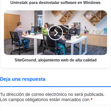
Uninstalr, para desinstalar software en Windows
SiteGround,
alojamiento
web
de
alta
calidad
SiteGround, alojamiento web de alta calidad
Deja una respuesta
Tu dirección de correo electrónico no será publicada.
Los campos obligatorios están marcados con
*
C