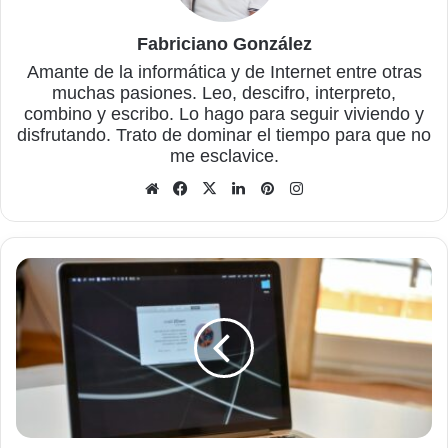
Fabriciano González
Amante de la informática y de Internet entre otras
muchas pasiones. Leo, descifro, interpreto,
combino y escribo. Lo hago para seguir viviendo y
disfrutando. Trato de dominar el tiempo para que no
me esclavice.
Sitio
Facebook
X
LinkedIn
Pinterest
Instagram
web
Uninstalr,
para
desinstalar
software
en
Windows