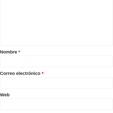
o
m
e
n
t
a
r
Nombre
*
i
o
*
Correo electrónico
*
Web