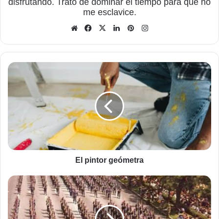
disfrutando. Trato de dominar el tiempo para que no
me esclavice.
Sitio
Facebook
X
LinkedIn
Pinterest
Instagram
web
El
pintor
geómetra
El pintor geómetra
El
desfile