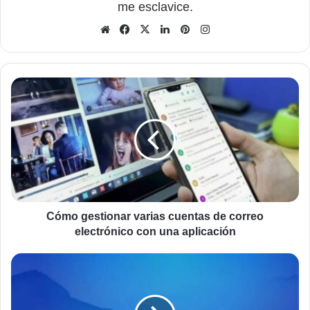
me esclavice.
Sitio
Facebook
X
LinkedIn
Pinterest
Instagram
web
Cómo
gestionar
varias
cuentas
de
correo
electrónico
con
una
aplicación
Cómo gestionar varias cuentas de correo
electrónico con una aplicación
Cómo
acceder
a
toda