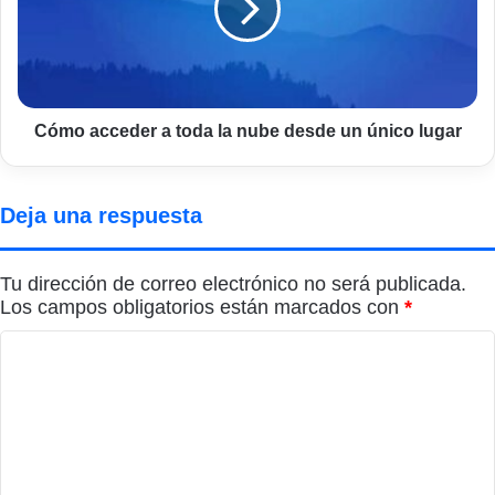
la
nube
desde
un
único
lugar
Cómo acceder a toda la nube desde un único lugar
Deja una respuesta
Tu dirección de correo electrónico no será publicada.
Los campos obligatorios están marcados con
*
C
o
m
e
n