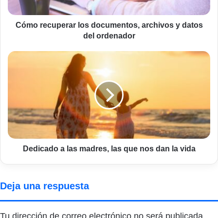
del
ordenador
Cómo recuperar los documentos, archivos y datos
del ordenador
Dedicado
a
las
madres,
las
que
nos
dan
la
vida
Dedicado a las madres, las que nos dan la vida
Deja una respuesta
Tu dirección de correo electrónico no será publicada.