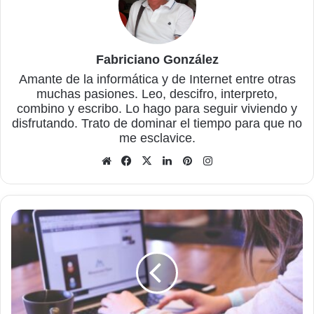
Fabriciano González
Amante de la informática y de Internet entre otras
muchas pasiones. Leo, descifro, interpreto,
combino y escribo. Lo hago para seguir viviendo y
disfrutando. Trato de dominar el tiempo para que no
me esclavice.
Sitio
Facebook
X
LinkedIn
Pinterest
Instagram
web
Cómo
recuperar
los
documentos,
archivos
y
datos