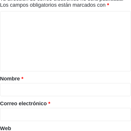
Los campos obligatorios están marcados con
*
C
o
m
e
n
t
a
r
Nombre
*
i
o
*
Correo electrónico
*
Web