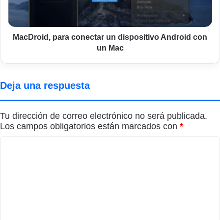
con
un
Mac
MacDroid, para conectar un dispositivo Android con
un Mac
Deja una respuesta
Tu dirección de correo electrónico no será publicada.
Los campos obligatorios están marcados con
*
C
o
m
e
n
t