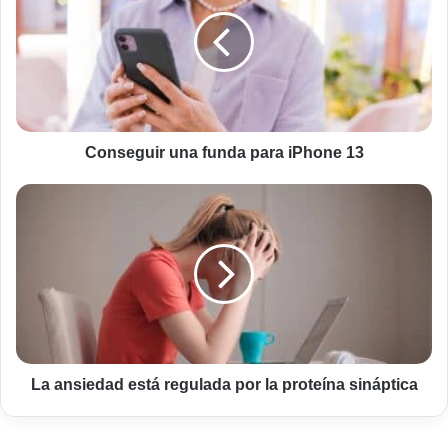
funda
para
iPhone
13
Conseguir una funda para iPhone 13
La
ansiedad
está
regulada
por
la
proteína
sináptica
La ansiedad está regulada por la proteína sináptica