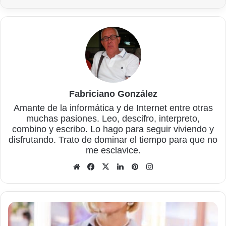
Fabriciano González
Amante de la informática y de Internet entre otras
muchas pasiones. Leo, descifro, interpreto,
combino y escribo. Lo hago para seguir viviendo y
disfrutando. Trato de dominar el tiempo para que no
me esclavice.
Sitio
Facebook
X
LinkedIn
Pinterest
Instagram
web
Conseguir
una