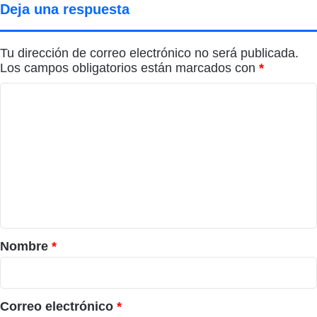
Deja una respuesta
Tu dirección de correo electrónico no será publicada.
Los campos obligatorios están marcados con
*
C
o
m
e
n
t
a
r
Nombre
*
i
o
*
Correo electrónico
*