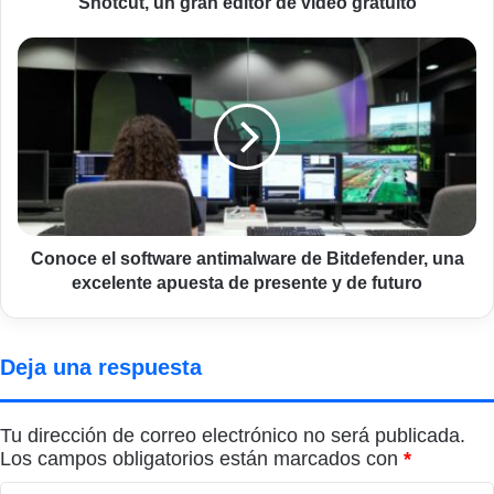
Shotcut, un gran editor de vídeo gratuito
Conoce
el
software
antimalware
de
Bitdefender,
una
excelente
apuesta
de
Conoce el software antimalware de Bitdefender, una
presente
excelente apuesta de presente y de futuro
y
de
futuro
Deja una respuesta
Tu dirección de correo electrónico no será publicada.
Los campos obligatorios están marcados con
*