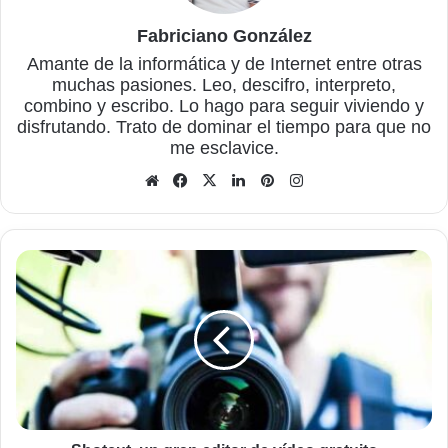
Fabriciano González
Amante de la informática y de Internet entre otras
muchas pasiones. Leo, descifro, interpreto,
combino y escribo. Lo hago para seguir viviendo y
disfrutando. Trato de dominar el tiempo para que no
me esclavice.
Sitio
Facebook
X
LinkedIn
Pinterest
Instagram
web
Shotcut,
un
gran
editor
de
vídeo
gratuito