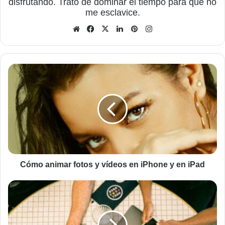
disfrutando. Trato de dominar el tiempo para que no
me esclavice.
Sitio
Facebook
X
LinkedIn
Pinterest
Instagram
web
Cómo
animar
fotos
y
vídeos
en
iPhone
y
en
iPad
Cómo animar fotos y vídeos en iPhone y en iPad
Los
7
beneficios
del