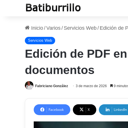
Inicio
/
Varios
/
Servicios Web
/
Edición de 
Servicios Web
Edición de PDF en
documentos
Fabriciano González
3 de marzo de 2026
9 minutos
Facebook
X
LinkedIn