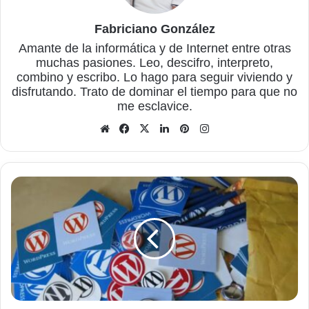
Fabriciano González
Amante de la informática y de Internet entre otras
muchas pasiones. Leo, descifro, interpreto,
combino y escribo. Lo hago para seguir viviendo y
disfrutando. Trato de dominar el tiempo para que no
me esclavice.
Sitio
Facebook
X
LinkedIn
Pinterest
Instagram
web
Cómo
activar
"Actualizado"
en
las
publicaciones
en
WordPress