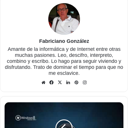
Fabriciano González
Amante de la informática y de Internet entre otras
muchas pasiones. Leo, descifro, interpreto,
combino y escribo. Lo hago para seguir viviendo y
disfrutando. Trato de dominar el tiempo para que no
me esclavice.
Sitio
Facebook
X
LinkedIn
Pinterest
Instagram
web
Elimina
archivos
de
la