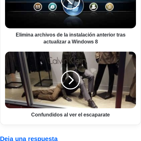
instalación
anterior
tras
actualizar
a
Windows
Elimina archivos de la instalación anterior tras
8
actualizar a Windows 8
Confundidos
al
ver
el
escaparate
Confundidos al ver el escaparate
Deja una respuesta