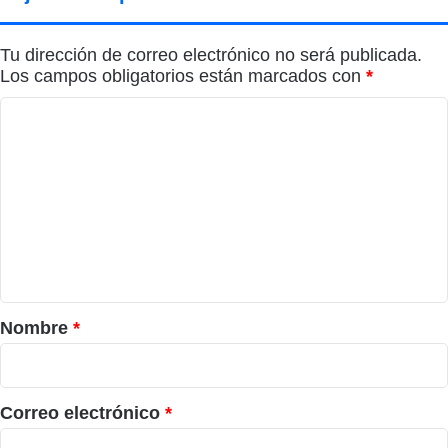
Tu dirección de correo electrónico no será publicada.
Los campos obligatorios están marcados con
*
C
o
m
e
n
t
a
r
Nombre
*
i
o
*
Correo electrónico
*