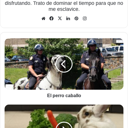
disfrutando. Trato de dominar el tiempo para que no
me esclavice.
Sitio
Facebook
X
LinkedIn
Pinterest
Instagram
web
El
perro
caballo
El perro caballo
El
conejito
va
de