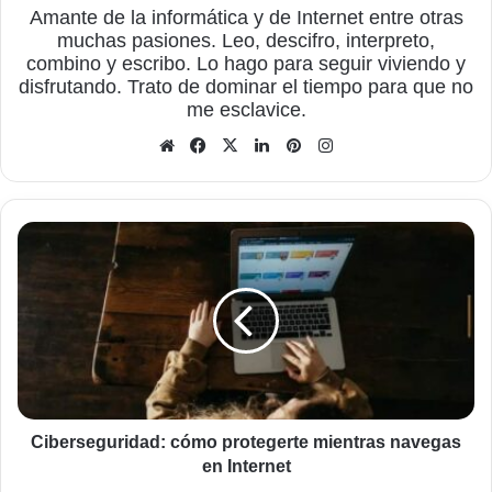
Amante de la informática y de Internet entre otras
muchas pasiones. Leo, descifro, interpreto,
combino y escribo. Lo hago para seguir viviendo y
disfrutando. Trato de dominar el tiempo para que no
me esclavice.
Sitio
Facebook
X
LinkedIn
Pinterest
Instagram
web
Ciberseguridad:
cómo
protegerte
mientras
navegas
en
Internet
Ciberseguridad: cómo protegerte mientras navegas
en Internet