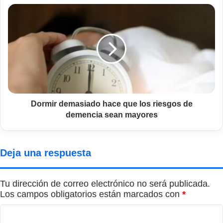
Dormir
demasiado
hace
que
los
riesgos
de
demencia
sean
mayores
Dormir demasiado hace que los riesgos de
demencia sean mayores
Deja una respuesta
Tu dirección de correo electrónico no será publicada.
Los campos obligatorios están marcados con
*
C