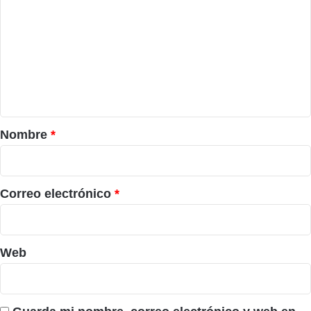
o
m
e
n
t
a
r
Nombre
*
i
o
*
Correo electrónico
*
Web