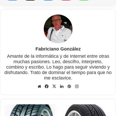
Fabriciano González
Amante de la informática y de Internet entre otras
muchas pasiones. Leo, descifro, interpreto,
combino y escribo. Lo hago para seguir viviendo y
disfrutando. Trato de dominar el tiempo para que no
me esclavice.
Sitio
Facebook
X
LinkedIn
Pinterest
Instagram
web
Ahora
toca