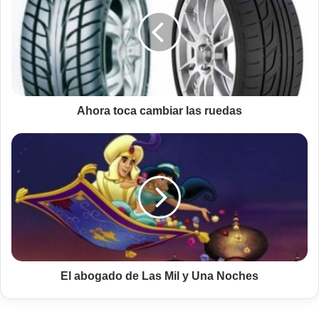
cambiar
las
ruedas
Ahora toca cambiar las ruedas
El
abogado
de
Las
Mil
y
Una
Noches
El abogado de Las Mil y Una Noches