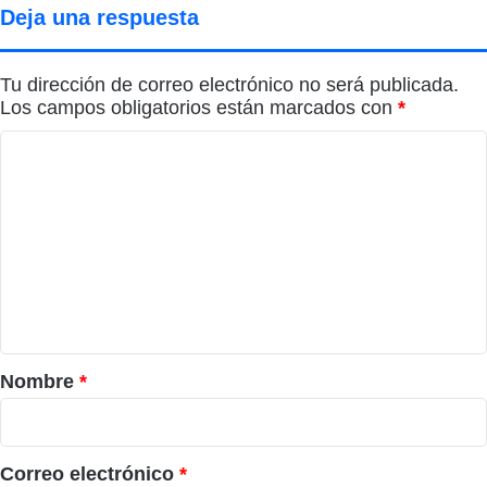
Deja una respuesta
Tu dirección de correo electrónico no será publicada.
Los campos obligatorios están marcados con
*
C
o
m
e
n
t
a
r
Nombre
*
i
o
*
Correo electrónico
*