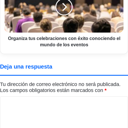
con
éxito
conociendo
el
mundo
de
los
Organiza tus celebraciones con éxito conociendo el
eventos
mundo de los eventos
Deja una respuesta
Tu dirección de correo electrónico no será publicada.
Los campos obligatorios están marcados con
*
C
o
m
e