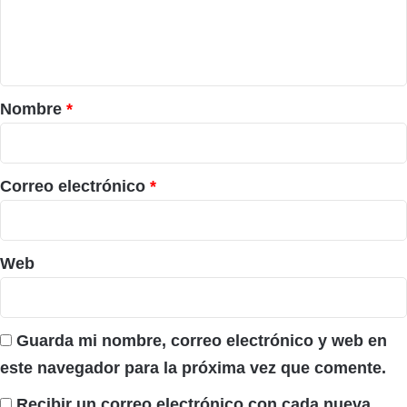
n
t
a
r
Nombre
*
i
o
*
Correo electrónico
*
Web
Guarda mi nombre, correo electrónico y web en
este navegador para la próxima vez que comente.
Recibir un correo electrónico con cada nueva