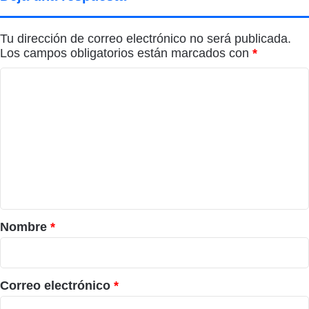
Tu dirección de correo electrónico no será publicada.
Los campos obligatorios están marcados con
*
C
o
m
e
n
t
a
r
Nombre
*
i
o
*
Correo electrónico
*