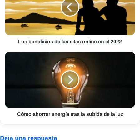
las
citas
online
en
el
2022
Los beneficios de las citas online en el 2022
Cómo
ahorrar
energía
tras
la
subida
de
la
luz
Cómo ahorrar energía tras la subida de la luz
Deja una respuesta