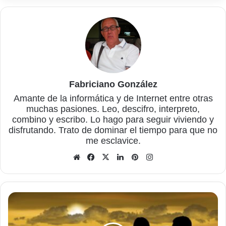
Fabriciano González
Amante de la informática y de Internet entre otras
muchas pasiones. Leo, descifro, interpreto,
combino y escribo. Lo hago para seguir viviendo y
disfrutando. Trato de dominar el tiempo para que no
me esclavice.
Sitio
Facebook
X
LinkedIn
Pinterest
Instagram
web
Los
beneficios
de