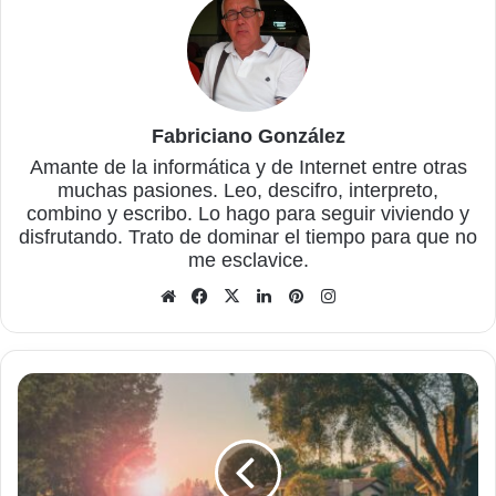
Fabriciano González
Amante de la informática y de Internet entre otras
muchas pasiones. Leo, descifro, interpreto,
combino y escribo. Lo hago para seguir viviendo y
disfrutando. Trato de dominar el tiempo para que no
me esclavice.
Sitio
Facebook
X
LinkedIn
Pinterest
Instagram
web
Conéctate
a
tu
barrio
con