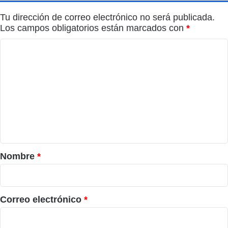
Tu dirección de correo electrónico no será publicada.
Los campos obligatorios están marcados con
*
C
o
m
e
n
t
a
r
Nombre
*
i
o
*
Correo electrónico
*