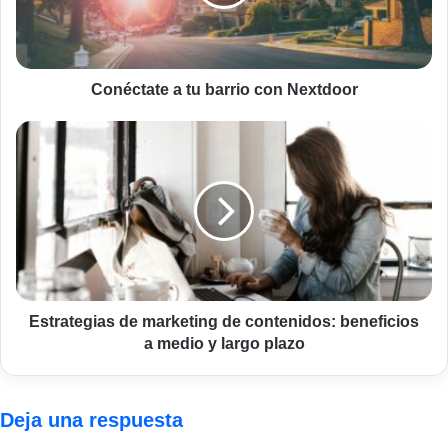
Nextdoor
Conéctate a tu barrio con Nextdoor
Estrategias
de
marketing
de
contenidos:
beneficios
a
medio
y
largo
Estrategias de marketing de contenidos: beneficios
plazo
a medio y largo plazo
Deja una respuesta