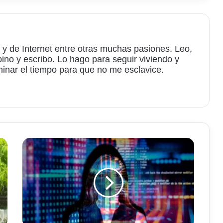
 y de Internet entre otras muchas pasiones. Leo,
bino y escribo. Lo hago para seguir viviendo y
minar el tiempo para que no me esclavice.
am
Grandes
problemas
de
seguridad
en
OpenAI