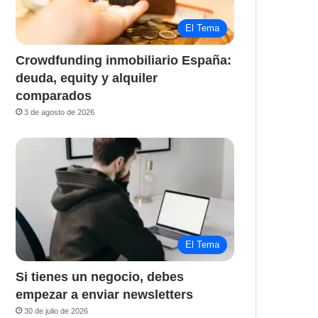
El Tema
Crowdfunding inmobiliario España:
deuda, equity y alquiler
comparados
3 de agosto de 2026
El Tema
Si tienes un negocio, debes
empezar a enviar newsletters
30 de julio de 2026