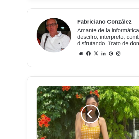
Fabriciano González
Amante de la informática
descifro, interpreto, com
disfrutando. Trato de do
Sitio
Facebook
X
LinkedIn
Pinterest
Instagr
web
¿Cuál
es
el
futuro
de
los
y
las