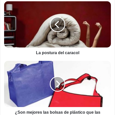
La
postura
del
caracol
La postura del caracol
¿Son
mejores
las
bolsas
de
plástico
que
las
reutilizables?
¿Son mejores las bolsas de plástico que las