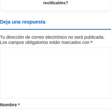
reutilizables?
Deja una respuesta
Tu dirección de correo electrónico no será publicada.
Los campos obligatorios están marcados con
*
C
o
m
e
n
t
a
r
Nombre
*
i