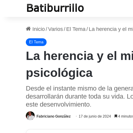
Inicio
/
Varios
/
El Tema
/
La herencia y el m
El Tema
La herencia y el m
psicológica
Desde el instante mismo de la genera
desarrollarán durante toda su vida. 
este desenvolvimiento.
Fabriciano González
17 de junio de 2024
4 minutos