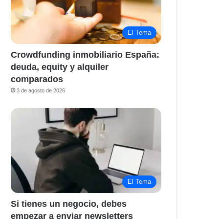
El Tema
Crowdfunding inmobiliario España:
deuda, equity y alquiler
comparados
3 de agosto de 2026
El Tema
Si tienes un negocio, debes
empezar a enviar newsletters