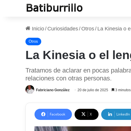
Inicio
/
Curiosidades
/
Otros
/
La Kinesia o e
Otros
La Kinesia o el le
Tratamos de aclarar en pocas palabras
relaciones con otras personas.
Fabriciano González
20 de julio de 2025
3 minutos 
Facebook
X
LinkedIn