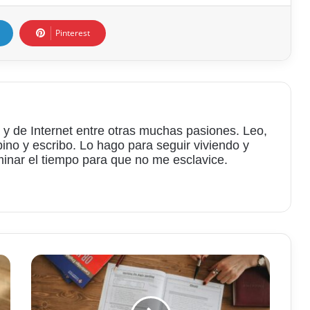
Pinterest
 y de Internet entre otras muchas pasiones. Leo,
bino y escribo. Lo hago para seguir viviendo y
minar el tiempo para que no me esclavice.
am
Cosas
a
tener
en