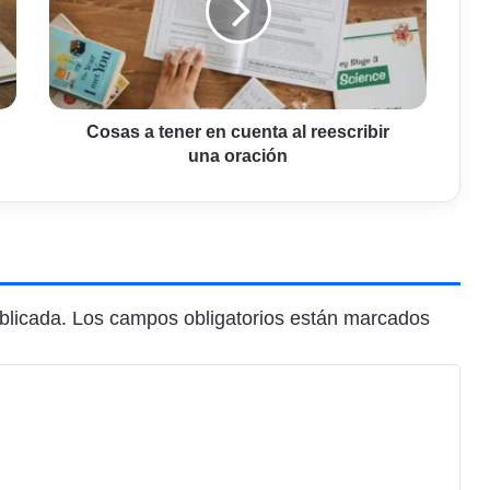
cuenta
al
reescribir
una
oración
Cosas a tener en cuenta al reescribir
una oración
blicada.
Los campos obligatorios están marcados