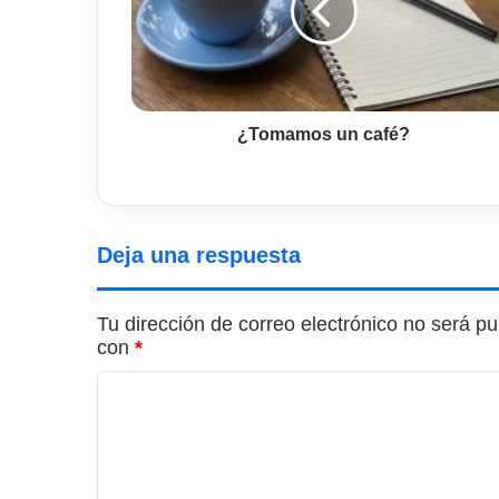
¿Tomamos un café?
Deja una respuesta
Tu dirección de correo electrónico no será pu
con
*
C
o
m
e