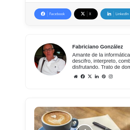
Facebook
X
LinkedIn
Fabriciano González
Amante de la informática
descifro, interpreto, com
disfrutando. Trato de do
Sitio
Facebook
X
LinkedIn
Pinterest
Instagr
web
¿Tomamos
un
café?