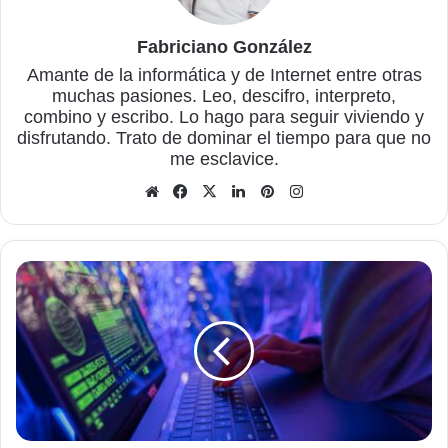
Fabriciano González
Amante de la informática y de Internet entre otras
muchas pasiones. Leo, descifro, interpreto,
combino y escribo. Lo hago para seguir viviendo y
disfrutando. Trato de dominar el tiempo para que no
me esclavice.
Sitio
Facebook
X
LinkedIn
Pinterest
Instagram
web
¿Qué
hacer
para
defenderse
del
ransomware?