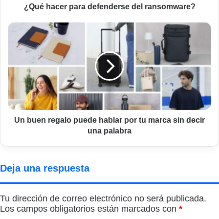
¿Qué hacer para defenderse del ransomware?
Un
buen
regalo
puede
hablar
por
tu
marca
sin
decir
Un buen regalo puede hablar por tu marca sin decir
una
una palabra
palabra
Deja una respuesta
Tu dirección de correo electrónico no será publicada.
Los campos obligatorios están marcados con
*