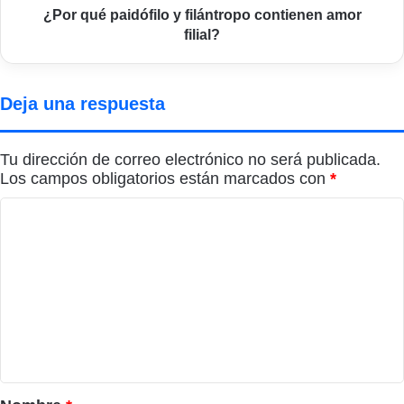
¿Por qué paidófilo y filántropo contienen amor
filial?
Deja una respuesta
Tu dirección de correo electrónico no será publicada.
Los campos obligatorios están marcados con
*
C
o
m
e
n
t
a
r