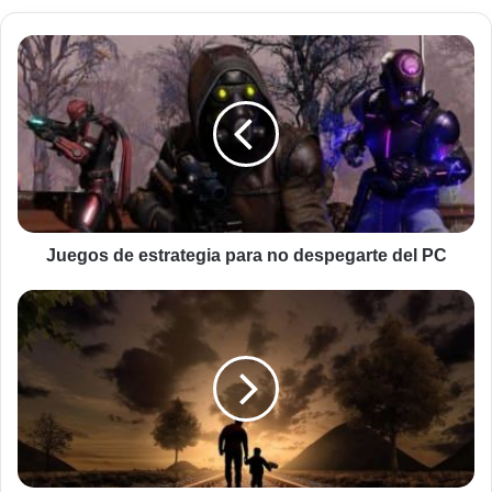
Juegos
de
estrategia
para
no
despegarte
del
PC
Juegos de estrategia para no despegarte del PC
¿Por
qué
paidófilo
y
filántropo
contienen
amor
filial?