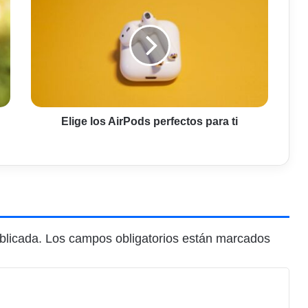
los
AirPods
perfectos
para
ti
Elige los AirPods perfectos para ti
blicada.
Los campos obligatorios están marcados