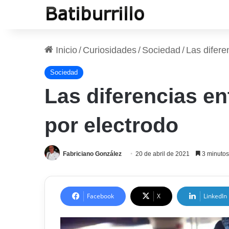
Inicio
/
Curiosidades
/
Sociedad
/
Las difere
Sociedad
Las diferencias en
por electrodo
Fabriciano González
20 de abril de 2021
3 minutos
Facebook
X
LinkedIn