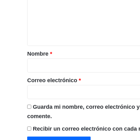
m
e
n
t
a
r
Nombre
*
i
o
*
Correo electrónico
*
Guarda mi nombre, correo electrónico y
comente.
Recibir un correo electrónico con cada 