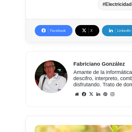
Electricidad
Facebook
X
LinkedIn
Fabriciano González
Amante de la informática
descifro, interpreto, com
disfrutando. Trato de do
Sitio
Facebook
X
LinkedIn
Pinterest
Instagr
web
Acceso