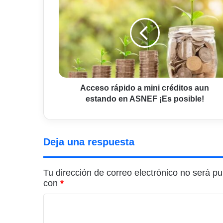
rápido
a
mini
créditos
aun
estando
en
ASNEF
¡Es
Acceso rápido a mini créditos aun
posible!
estando en ASNEF ¡Es posible!
Deja una respuesta
Tu dirección de correo electrónico no será pu
con
*
C
o