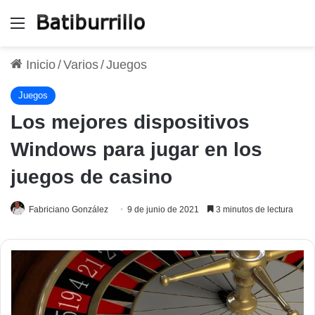
Menú
Inicio
/
Varios
/
Juegos
Juegos
Los mejores dispositivos
Windows para jugar en los
juegos de casino
Fabriciano González
9 de junio de 2021
3 minutos de lectura