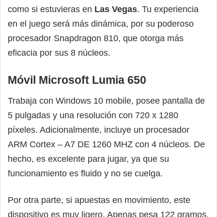
como si estuvieras en
Las Vegas
. Tu experiencia
en el juego será más dinámica, por su poderoso
procesador Snapdragon 810, que otorga más
eficacia por sus 8 núcleos.
Móvil Microsoft Lumia 650
Trabaja con Windows 10 mobile, posee pantalla de
5 pulgadas y una resolución con 720 x 1280
píxeles. Adicionalmente, incluye un procesador
ARM Cortex – A7 DE 1260 MHZ con 4 núcleos. De
hecho, es excelente para jugar, ya que su
funcionamiento es fluido y no se cuelga.
Por otra parte, si apuestas en movimiento, este
dispositivo es muy ligero. Apenas pesa 122 gramos,