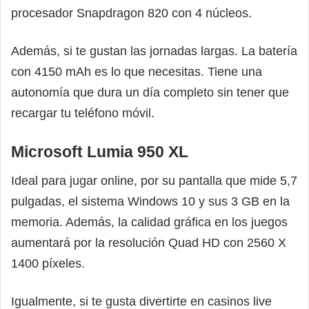
procesador Snapdragon 820 con 4 núcleos.
Además, si te gustan las jornadas largas. La batería
con 4150 mAh es lo que necesitas. Tiene una
autonomía que dura un día completo sin tener que
recargar tu teléfono móvil.
Microsoft Lumia 950 XL
Ideal para jugar online, por su pantalla que mide 5,7
pulgadas, el sistema Windows 10 y sus 3 GB en la
memoria. Además, la calidad gráfica en los juegos
aumentará por la resolución Quad HD con 2560 X
1400 píxeles.
Igualmente, si te gusta divertirte en casinos live