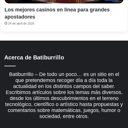
Los mejores casinos en linea para grandes
apostadores
24 de abril de 2026
Acerca de Batiburrillo
Batiburrillo – De todo un poco… es un sitio en el
que pretendemos recoger día a día toda la
actualidad en los distintos campos del saber.
Escribimos artículos sobre los temas más diversos,
desde los últimos descubrimientos en el terreno
tecnológico, científico o artístico hasta propuestas y
comentarios sobre matemáticas, juegos, humor o
sociedad, entre otros.