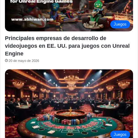
Juegos
Principales empresas de desarrollo de
videojuegos en EE. UU. para juegos con Unreal
Engine
20 de mayo de 2026
Juegos