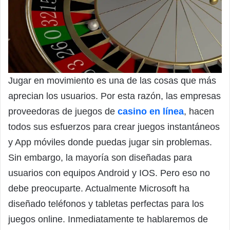
Jugar en movimiento es una de las cosas que más
aprecian los usuarios. Por esta razón, las empresas
proveedoras de juegos de
casino en línea
, hacen
todos sus esfuerzos para crear juegos instantáneos
y App móviles donde puedas jugar sin problemas.
Sin embargo, la mayoría son diseñadas para
usuarios con equipos Android y IOS. Pero eso no
debe preocuparte. Actualmente Microsoft ha
diseñado teléfonos y tabletas perfectas para los
juegos online. Inmediatamente te hablaremos de