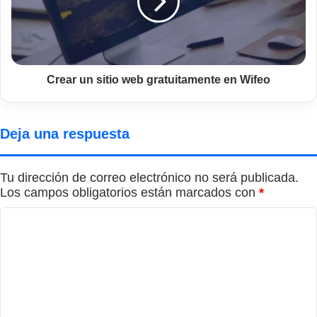
gratuitamente
en
Wifeo
Crear un sitio web gratuitamente en Wifeo
Deja una respuesta
Tu dirección de correo electrónico no será publicada.
Los campos obligatorios están marcados con
*
C
o
m
e
n