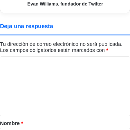
fundador
Evan Williams, fundador de Twitter
de
Twitter
Deja una respuesta
Tu dirección de correo electrónico no será publicada.
Los campos obligatorios están marcados con
*
C
o
m
e
n
t
a
r
Nombre
*