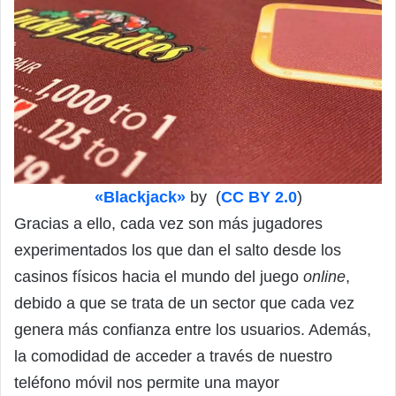
«Blackjack»
by (
CC BY 2.0
)
Gracias a ello, cada vez son más jugadores
experimentados los que dan el salto desde los
casinos físicos hacia el mundo del juego
online
,
debido a que se trata de un sector que cada vez
genera más confianza entre los usuarios. Además,
la comodidad de acceder a través de nuestro
teléfono móvil nos permite una mayor