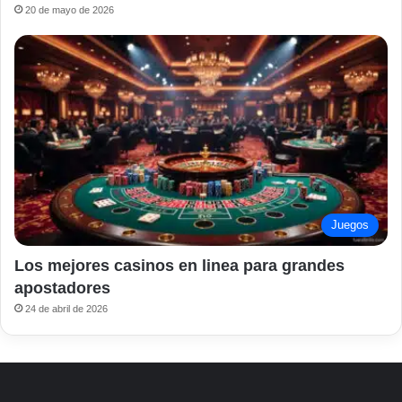
20 de mayo de 2026
Juegos
Los mejores casinos en linea para grandes
apostadores
24 de abril de 2026