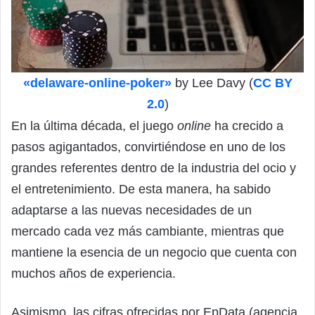
«delaware-online-poker»
by Lee Davy (
CC BY
2.0
)
En la última década, el juego
online
ha crecido a
pasos agigantados, convirtiéndose en uno de los
grandes referentes dentro de la industria del ocio y
el entretenimiento. De esta manera, ha sabido
adaptarse a las nuevas necesidades de un
mercado cada vez más cambiante, mientras que
mantiene la esencia de un negocio que cuenta con
muchos años de experiencia.
Asimismo, las cifras ofrecidas por EpData (agencia