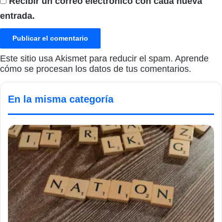
Recibir un correo electrónico con cada nueva
entrada.
Este sitio usa Akismet para reducir el spam.
Aprende
cómo se procesan los datos de tus comentarios.
En la misma categoría