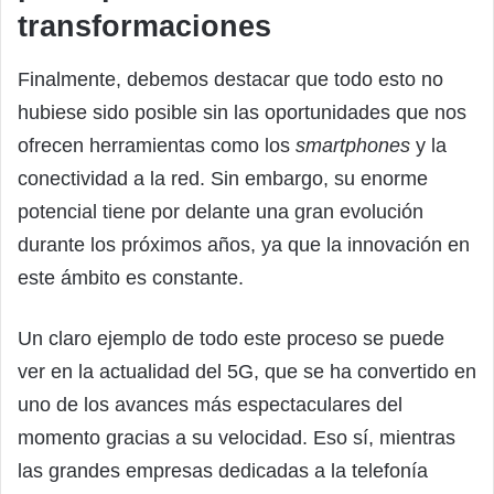
transformaciones
Finalmente, debemos destacar que todo esto no
hubiese sido posible sin las oportunidades que nos
ofrecen herramientas como los
smartphones
y la
conectividad a la red. Sin embargo, su enorme
potencial tiene por delante una gran evolución
durante los próximos años, ya que la innovación en
este ámbito es constante.
Un claro ejemplo de todo este proceso se puede
ver en la actualidad del 5G, que se ha convertido en
uno de los avances más espectaculares del
momento gracias a su velocidad. Eso sí, mientras
las grandes empresas dedicadas a la telefonía