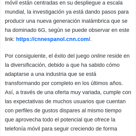
móvil están centradas en su despliegue a escala
mundial, la investigación ya está dando pasos para
producir una nueva generación inalámbrica que se
ha dominado 6G, según se puede observar en este
link:
https://cnnespanol.cnn.com/
.
Por consiguiente, el éxito del juego
online
reside en
la diversificación, debido a que ha sabido cómo
adaptarse a una industria que se está
transformando por completo en los últimos años.
Así, a través de una oferta muy variada, cumple con
las expectativas de muchos usuarios que cuentan
con perfiles de gustos dispares al mismo tiempo
que aprovecha todo el potencial que ofrece la
telefonía móvil para seguir creciendo de forma