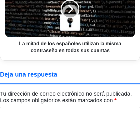
los
españoles
utilizan
la
misma
contraseña
en
La mitad de los españoles utilizan la misma
todas
contraseña en todas sus cuentas
sus
cuentas
Deja una respuesta
Tu dirección de correo electrónico no será publicada.
Los campos obligatorios están marcados con
*
C
o
m
e