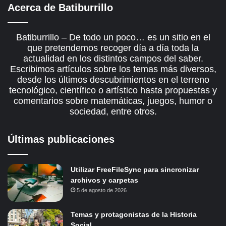
Acerca de Batiburrillo
Batiburrillo – De todo un poco… es un sitio en el
que pretendemos recoger día a día toda la
actualidad en los distintos campos del saber.
Escribimos artículos sobre los temas más diversos,
desde los últimos descubrimientos en el terreno
tecnológico, científico o artístico hasta propuestas y
comentarios sobre matemáticas, juegos, humor o
sociedad, entre otros.
Últimas publicaciones
Utilizar FreeFileSync para sincronizar
archivos y carpetas
5 de agosto de 2026
Temas y protagonistas de la Historia
Social