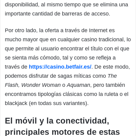
disponibilidad, al mismo tiempo que se elimina una
importante cantidad de barreras de acceso.
Por otro lado, la oferta a través de Internet es
mucho mayor que en cualquier casino tradicional, lo
que permite al usuario encontrar el título con el que
se sienta más cómodo, tal y como se refleja a
través de
https://casino.betfair.es/
. De este modo,
podemos disfrutar de sagas míticas como
The
Flash, Wonder Woman
o
Aquaman
, pero también
encontramos tipologías clásicas como la ruleta o el
blackjack (en todas sus variantes).
El móvil y la conectividad,
principales motores de estas