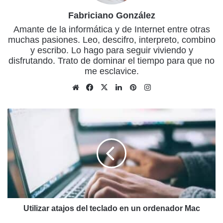
Fabriciano González
Amante de la informática y de Internet entre otras
muchas pasiones. Leo, descifro, interpreto, combino
y escribo. Lo hago para seguir viviendo y
disfrutando. Trato de dominar el tiempo para que no
me esclavice.
Sitio
Facebook
X
LinkedIn
Pinterest
Instagram
web
Utilizar
atajos
del
teclado
en
un
ordenador
Mac
Utilizar atajos del teclado en un ordenador Mac