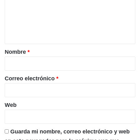
m
e
n
t
a
r
Nombre
*
i
o
*
Correo electrónico
*
Web
Guarda mi nombre, correo electrónico y web