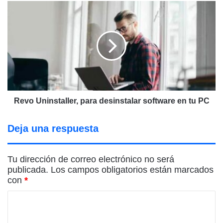
Revo
Uninstaller,
para
desinstalar
software
en
tu
PC
Revo Uninstaller, para desinstalar software en tu PC
Deja una respuesta
Tu dirección de correo electrónico no será
publicada.
Los campos obligatorios están marcados
con
*
C
o