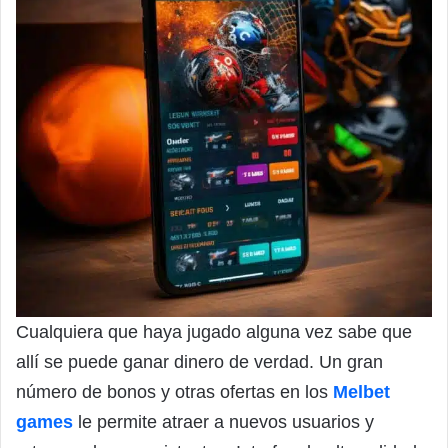
Cualquiera que haya jugado alguna vez sabe que
allí se puede ganar dinero de verdad. Un gran
número de bonos y otras ofertas en los
Melbet
games
le permite atraer a nuevos usuarios y