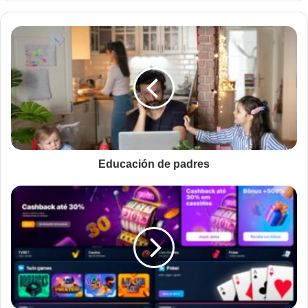
Educación
de
padres
Educación de padres
1Win
es
la
plataforma
de
juegos
de
casino
online