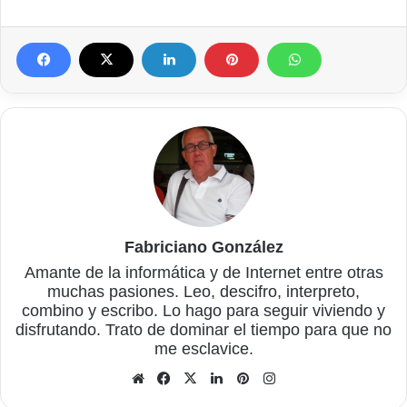
Fabriciano González
Amante de la informática y de Internet entre otras
muchas pasiones. Leo, descifro, interpreto,
combino y escribo. Lo hago para seguir viviendo y
disfrutando. Trato de dominar el tiempo para que no
me esclavice.
Sitio
Facebook
X
LinkedIn
Pinterest
Instagram
web