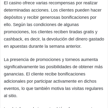
El casino ofrece varias recompensas por realizar
determinadas acciones. Los clientes pueden hacer
depósitos y recibir generosas bonificaciones por
ello. Según las condiciones de algunas
promociones, los clientes reciben tiradas gratis y
cashback, es decir, la devolución del dinero gastado
en apuestas durante la semana anterior.
La presencia de promociones y torneos aumenta
significativamente las posibilidades de obtener más
ganancias. El cliente recibe bonificaciones
adicionales por participar activamente en dichos
eventos, lo que también motiva las visitas regulares
al sitio.