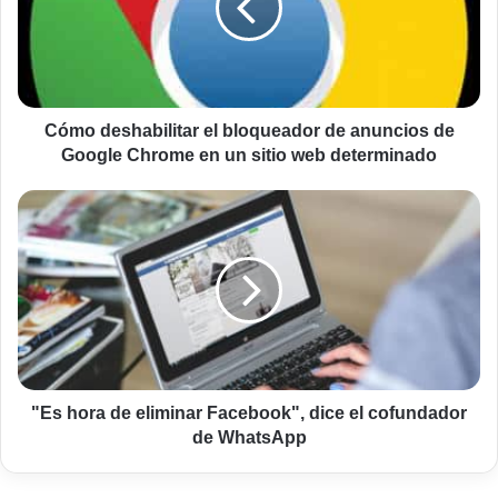
de
anuncios
de
Google
Chrome
en
Cómo deshabilitar el bloqueador de anuncios de
un
Google Chrome en un sitio web determinado
sitio
web
"Es
determinado
hora
de
eliminar
Facebook",
dice
el
cofundador
de
WhatsApp
"Es hora de eliminar Facebook", dice el cofundador
de WhatsApp