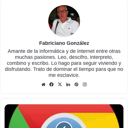
Fabriciano González
Amante de la informática y de Internet entre otras
muchas pasiones. Leo, descifro, interpreto,
combino y escribo. Lo hago para seguir viviendo y
disfrutando. Trato de dominar el tiempo para que no
me esclavice.
Sitio
Facebook
X
LinkedIn
Pinterest
Instagram
web
Cómo
deshabilitar
el
bloqueador