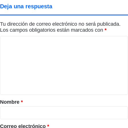
Deja una respuesta
Tu dirección de correo electrónico no será publicada.
Los campos obligatorios están marcados con
*
C
o
m
e
n
t
a
r
Nombre
*
i
o
*
Correo electrónico
*