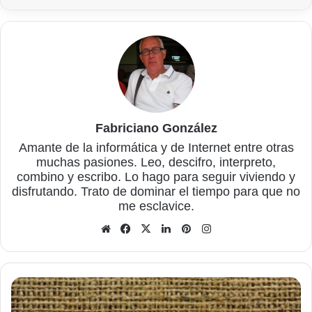
Fabriciano González
Amante de la informática y de Internet entre otras
muchas pasiones. Leo, descifro, interpreto,
combino y escribo. Lo hago para seguir viviendo y
disfrutando. Trato de dominar el tiempo para que no
me esclavice.
Sitio
Facebook
X
LinkedIn
Pinterest
Instagram
web
Qué
hacer