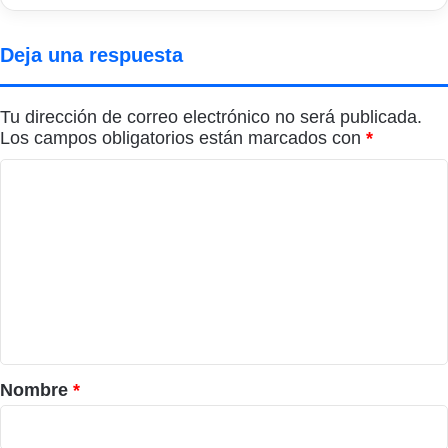
Deja una respuesta
Tu dirección de correo electrónico no será publicada.
Los campos obligatorios están marcados con
*
C
o
m
e
n
t
a
r
Nombre
*
i
o