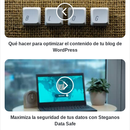
para
optimizar
el
contenido
de
tu
blog
de
Qué hacer para optimizar el contenido de tu blog de
WordPress
WordPress
Maximiza
la
seguridad
de
tus
datos
con
Steganos
Data
Safe
Maximiza la seguridad de tus datos con Steganos
Data Safe