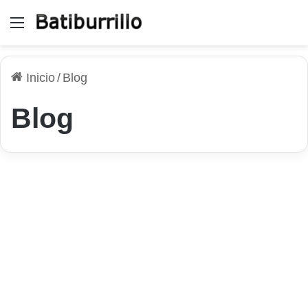
Menú
Inicio
/
Blog
Blog
Sitios Web
WordPress y PrestaShop en
VPS SSD: la combinación
que necesita tu proyecto
online