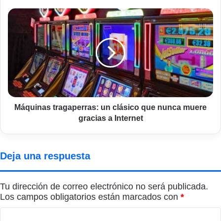
Máquinas
tragaperras:
un
clásico
que
nunca
muere
gracias
a
Internet
Máquinas tragaperras: un clásico que nunca muere
gracias a Internet
Deja una respuesta
Tu dirección de correo electrónico no será publicada.
Los campos obligatorios están marcados con
*
C