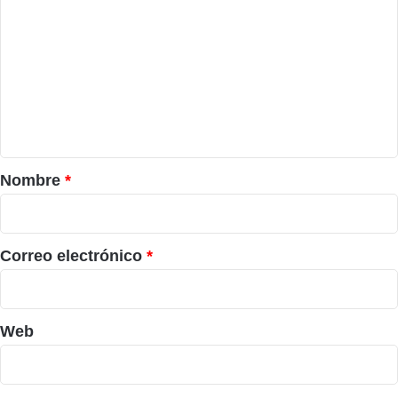
o
m
e
n
t
a
r
Nombre
*
i
o
*
Correo electrónico
*
Web