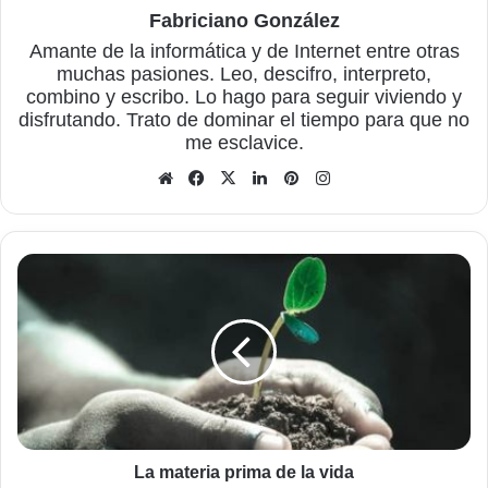
Fabriciano González
Amante de la informática y de Internet entre otras
muchas pasiones. Leo, descifro, interpreto,
combino y escribo. Lo hago para seguir viviendo y
disfrutando. Trato de dominar el tiempo para que no
me esclavice.
Sitio
Facebook
X
LinkedIn
Pinterest
Instagram
web
La
materia
prima
de
la
vida
La materia prima de la vida