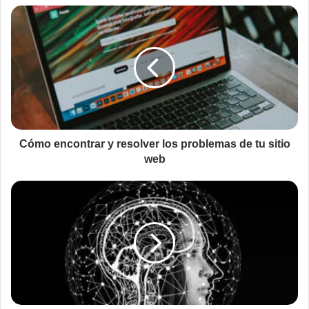
Cómo
encontrar
y
resolver
los
problemas
de
tu
sitio
web
Cómo encontrar y resolver los problemas de tu sitio
web
Utilizar
juegos
en
dispositivos
móviles
para
reforzar
el
cerebro