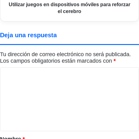
Utilizar juegos en dispositivos móviles para reforzar
el cerebro
Deja una respuesta
Tu dirección de correo electrónico no será publicada.
Los campos obligatorios están marcados con
*
C
o
m
e
n
t
a
r
Nombre
*